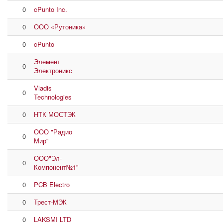
0
cPunto Inc.
0
ООО «Рутоника»
0
cPunto
Элемент
0
Электроникс
Vladis
0
Technologies
0
НТК МОСТЭК
ООО "Радио
0
Мир"
ООО"Эл-
0
Компонент№1"
0
PCB Electro
0
Трест-МЭК
0
LAKSMI LTD