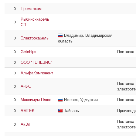
0
Промэлком
Рыбинсккабель
0
СП
Владимир, Владимирская
0
Электрокабель
область
0
Getchips
Поставка
0
ООО "ГЕНЕЗИС"
0
АльфаКомпонент
Поставка
0
А-К-С
электроте
0
Максимум Плюс
Ижевск, Удмуртия
Поставка
0
AMTEK
Тайвань
Производ
Поставка
0
АкЭл
электроте