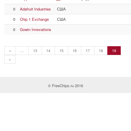
0
Adafruit Industries
США
0
Chip 1 Exchange
США
0
Gowin Innovations
«
…
13
14
15
16
17
18
19
»
© FreeChips.ru 2016