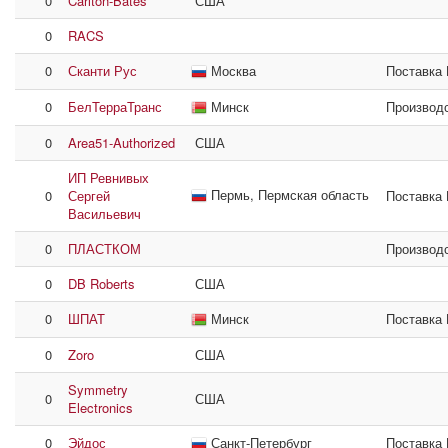
0
Carlton-Bates
США
0
RACS
0
Сканти Рус
Москва
Поставка
0
БелТерраТранс
Минск
Производ
0
Area51-Authorized
США
ИП Ревнивых
Пермь, Пермская область
0
Сергей
Поставка
Васильевич
0
ПЛАСТКОМ
Производ
0
DB Roberts
США
0
ШПАТ
Минск
Поставка
0
Zoro
США
Symmetry
0
США
Electronics
0
Эйдос
Санкт-Петербург
Поставка