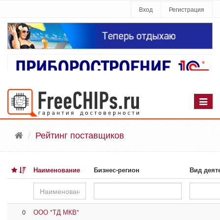
Вход
Регистрация
Рейтинг поставщиков
Наименование
Бизнес-регион
Вид деят
Наименование
Region
Вид
деятельн
0
ООО "ТД МКВ"