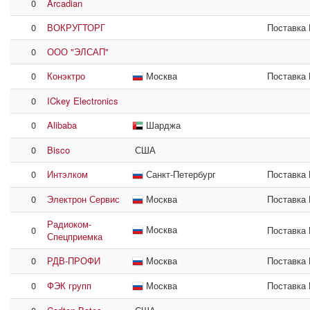
0
Arcadian
0
ВОКРУГТОРГ
Поставка
0
ООО "ЭЛСАП"
0
Конэктро
Москва
Поставка
0
ICkey Electronics
0
Alibaba
Шарджа
0
Bisco
США
0
Интэлком
Санкт-Петербург
Поставка
0
Электрон Сервис
Москва
Поставка
Радиоком-
Москва
0
Поставка
Спецприемка
0
РДВ-ПРОФИ
Москва
Поставка
0
ФЭК групп
Москва
Поставка